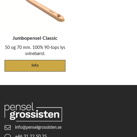
Jumbopensel Classic
50 og 70 mm. 100% 90-tops lys
svinebørst.
Info
info@penselgrossisten.se
+46 31 22 50 25