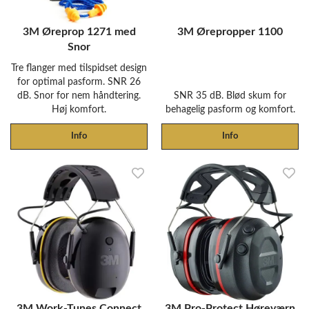
3M Øreprop 1271 med
3M Ørepropper 1100
Snor
Tre flanger med tilspidset design
for optimal pasform. SNR 26
dB. Snor for nem håndtering.
SNR 35 dB. Blød skum for
Høj komfort.
behagelig pasform og komfort.
Info
Info
3M Work-Tunes Connect
3M Pro-Protect Høreværn