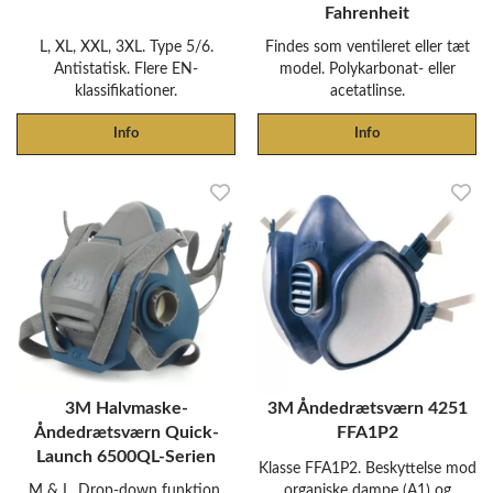
Fahrenheit
L, XL, XXL, 3XL. Type 5/6.
Findes som ventileret eller tæt
Antistatisk. Flere EN-
model. Polykarbonat- eller
klassifikationer.
acetatlinse.
Info
Info
3M Halvmaske-
3M Åndedrætsværn 4251
Åndedrætsværn Quick-
FFA1P2
Launch 6500QL-Serien
Klasse FFA1P2. Beskyttelse mod
M & L. Drop-down funktion.
organiske dampe (A1) og