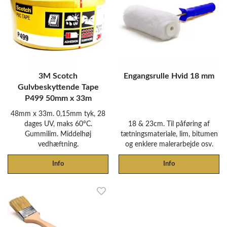
3M Scotch
Engangsrulle Hvid 18 mm
Gulvbeskyttende Tape
P499 50mm x 33m
48mm x 33m. 0,15mm tyk, 28
dages UV, maks 60°C.
18 & 23cm. Til påføring af
Gummilim. Middelhøj
tætningsmateriale, lim, bitumen
vedhæftning.
og enklere malerarbejde osv.
Info
Info