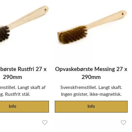
ørste Rustfri 27 x
Opvaskebørste Messing 27 x
290mm
290mm
stillet. Langt skaft af
Svenskfremstillet. Langt skaft.
g. Rustfrit stål.
Ingen gnister, ikke-magnetisk.
Info
Info