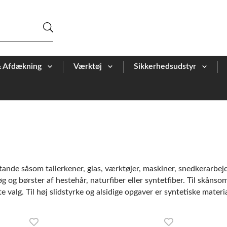
& Afdækning
Værktøj
Sikkerhedsudstyr
tande såsom tallerkener, glas, værktøjer, maskiner, snedkerarbej
 og børster af hestehår, naturfiber eller syntetfiber. Til skåns
e valg. Til høj slidstyrke og alsidige opgaver er syntetiske mater