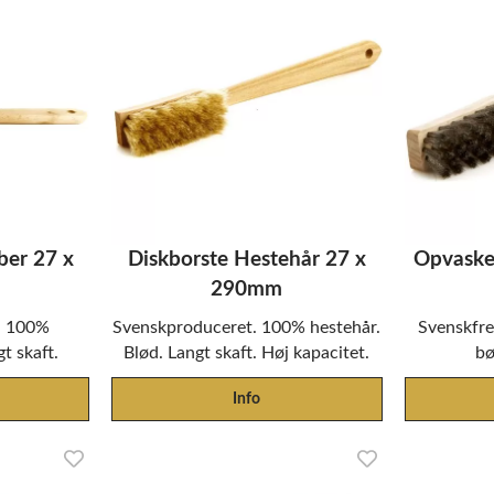
ber 27 x
Diskborste Hestehår 27 x
Opvaskeb
290mm
. 100%
Svenskproduceret. 100% hestehår.
Svenskfrem
gt skaft.
Blød. Langt skaft. Høj kapacitet.
bø
Info