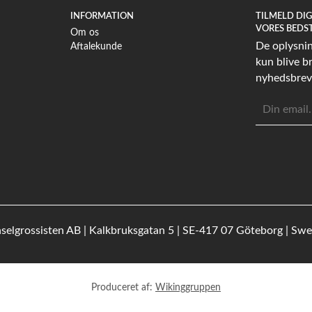
INFORMATION
TILMELD DI
VORES BEDS
Om os
De oplysning
Aftalekunde
kun blive br
nyhedsbrev
E-
mailadress
selgrossisten AB | Kalkbruksgatan 5 | SE-417 07 Göteborg | Sw
Produceret af:
Wikinggruppen