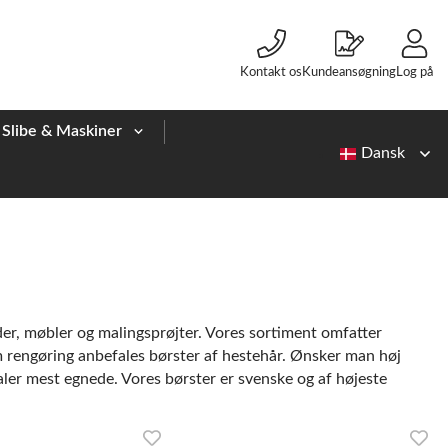
Kontakt os
Kundeansøgning
Log på
Slibe & Maskiner
der, møbler og malingsprøjter. Vores sortiment omfatter
om rengøring anbefales børster af hestehår. Ønsker man høj
ialer mest egnede. Vores børster er svenske og af højeste