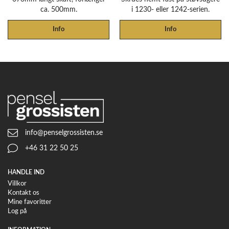
ca. 500mm.
i 1230- eller 1242-serien.
Info
Info
info@penselgrossisten.se
+46 31 22 50 25
HANDLE IND
Villkor
Kontakt os
Mine favoritter
Log på