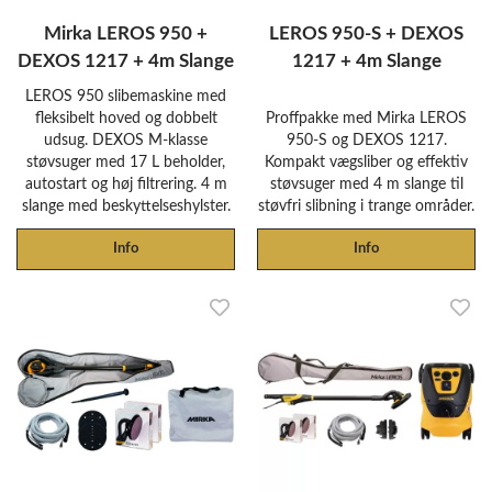
Mirka LEROS 950 +
LEROS 950-S + DEXOS
DEXOS 1217 + 4m Slange
1217 + 4m Slange
LEROS 950 slibemaskine med
fleksibelt hoved og dobbelt
Proffpakke med Mirka LEROS
udsug. DEXOS M-klasse
950-S og DEXOS 1217.
støvsuger med 17 L beholder,
Kompakt vægsliber og effektiv
autostart og høj filtrering. 4 m
støvsuger med 4 m slange til
slange med beskyttelseshylster.
støvfri slibning i trange områder.
Info
Info