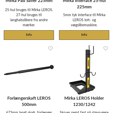
Mirka Pad Saver 225mm
Mirka Interface 25-hul
225mm
25-hul bruges til Mirka LEROS.
27-hul bruges til
5mm tyk interface til Mirka
langhalsslibere fra andre
LEROS loft- og
mærker.
vægslibemaskine.
Info
Info
Forlængerskaft LEROS
Mirka LEROS Holder
500mm
1230/1242
673mm langt skaft, forlænger
Skrues nemt fast på støvsugere