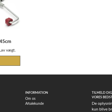
 45cm
 Lav vægt.
INFORMATION
TILMELD DI
VORES BEDS
Om os
De oplysning
Aftalekunde
kun blive br