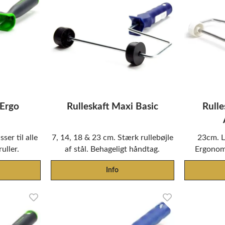
 Ergo
Rulleskaft Maxi Basic
Rull
er til alle
7, 14, 18 & 23 cm. Stærk rullebøjle
23cm. L
uller.
af stål. Behageligt håndtag.
Ergonom
Info