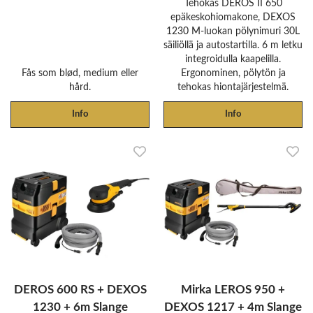
Tehokas DEROS II 650
epäkeskohiomakone, DEXOS
1230 M-luokan pölynimuri 30L
säiliöllä ja autostartilla. 6 m letku
integroidulla kaapelilla.
Fås som blød, medium eller
Ergonominen, pölytön ja
hård.
tehokas hiontajärjestelmä.
Info
Info
DEROS 600 RS + DEXOS
Mirka LEROS 950 +
1230 + 6m Slange
DEXOS 1217 + 4m Slange