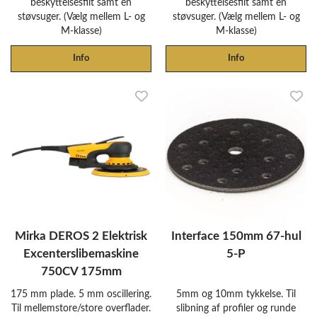
beskyttelsesfilt samt en
beskyttelsesfilt samt en
støvsuger. (Vælg mellem L- og
støvsuger. (Vælg mellem L- og
M-klasse)
M-klasse)
Info
Info
Mirka DEROS 2 Elektrisk
Interface 150mm 67-hul
Excenterslibemaskine
5-P
750CV 175mm
175 mm plade. 5 mm oscillering.
5mm og 10mm tykkelse. Til
Til mellemstore/store overflader.
slibning af profiler og runde