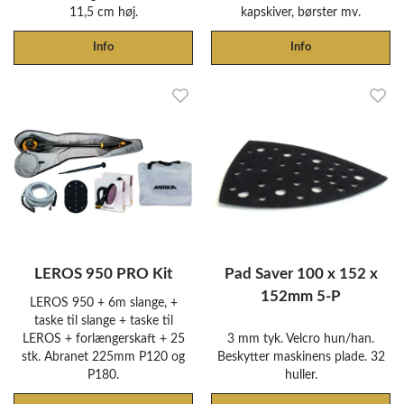
11,5 cm høj.
kapskiver, børster mv.
Info
Info
LEROS 950 PRO Kit
Pad Saver 100 x 152 x
152mm 5-P
LEROS 950 + 6m slange, +
taske til slange + taske til
LEROS + forlængerskaft + 25
3 mm tyk. Velcro hun/han.
stk. Abranet 225mm P120 og
Beskytter maskinens plade. 32
P180.
huller.