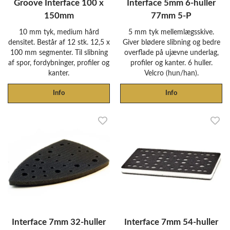
Groove Interface 100 x
Interface 5mm 6-huller
150mm
77mm 5-P
10 mm tyk, medium hård
5 mm tyk mellemlægsskive.
densitet. Består af 12 stk. 12,5 x
Giver blødere slibning og bedre
100 mm segmenter. Til slibning
overflade på ujævne underlag,
af spor, fordybninger, profiler og
profiler og kanter. 6 huller.
kanter.
Velcro (hun/han).
Info
Info
Interface 7mm 32-huller
Interface 7mm 54-huller