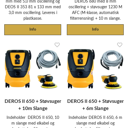
mm med 5,0 mm oscillering og
DEROS 680 med 8 mm
DEOS II 353 81 x 133 mm med
oscillering + støvsuger 1230 M
3,0 mm oscillering. Leveres i
AFC (M-klasse, automatisk
plastkasse.
filterrensning) + 10 m slange.
Info
Info
DEROS II 650 + Støvsuger
DEROS II 650 + Støvsuger
+ 10m Slange
+ 6m Slange
Indeholder DEROS II 650, 10
Indeholder DEROS II 650, 6 m
m slange med elkabel og
slange med elkabel og