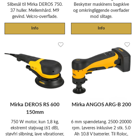
Slibesål til Mirka DEROS 750.
Beskytter maskinens bagskive
37 huller. Mellemhård. M9
og omkringliggende overflader
gevind. Velcro-overflade.
mod slitage.
Info
Info
Mirka DEROS RS 600
Mirka ANGOS ARG-B 200
150mm
750 W motor, kun 1,8 kg,
6 mm spændetang. 2500-20000
ekstremt støjsvag (61 dB),
rpm. Leveres inklusive 2 stk. 5.0
støvfri slibning, lave vibrationer,
Ah 10.8 V batterier. Til Roloc,