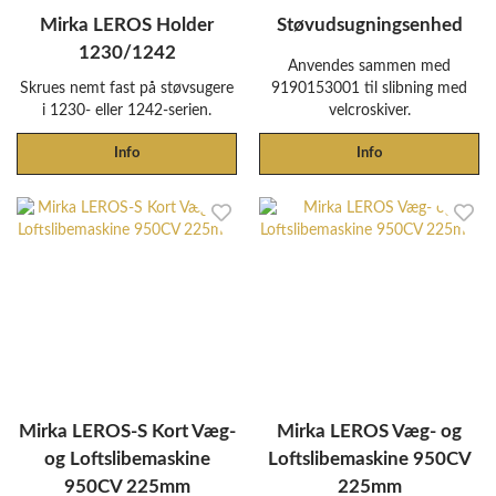
Mirka LEROS Holder
Støvudsugningsenhed
1230/1242
Anvendes sammen med
Skrues nemt fast på støvsugere
9190153001 til slibning med
i 1230- eller 1242-serien.
velcroskiver.
Info
Info
Mirka LEROS-S Kort Væg-
Mirka LEROS Væg- og
og Loftslibemaskine
Loftslibemaskine 950CV
950CV 225mm
225mm