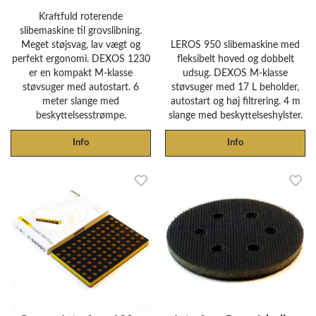
Kraftfuld roterende
slibemaskine til grovslibning.
Meget støjsvag, lav vægt og
LEROS 950 slibemaskine med
perfekt ergonomi. DEXOS 1230
fleksibelt hoved og dobbelt
er en kompakt M-klasse
udsug. DEXOS M-klasse
støvsuger med autostart. 6
støvsuger med 17 L beholder,
meter slange med
autostart og høj filtrering. 4 m
beskyttelsesstrømpe.
slange med beskyttelseshylster.
Info
Info