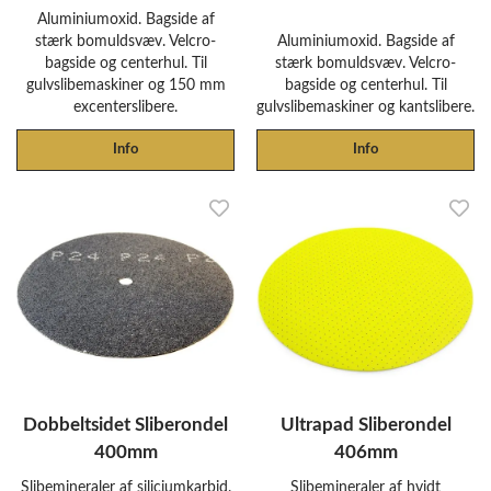
Aluminiumoxid. Bagside af
stærk bomuldsvæv. Velcro-
Aluminiumoxid. Bagside af
bagside og centerhul. Til
stærk bomuldsvæv. Velcro-
gulvslibemaskiner og 150 mm
bagside og centerhul. Til
excenterslibere.
gulvslibemaskiner og kantslibere.
Info
Info
Dobbeltsidet Sliberondel
Ultrapad Sliberondel
400mm
406mm
Slibemineraler af siliciumkarbid.
Slibemineraler af hvidt