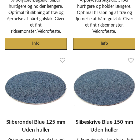
X-polyesterbagside. Sliber
X-polyesterbagside. Sliber
hurtigere og holder længere.
hurtigere og holder længere.
Optimal til slibning af træ og
Optimal til slibning af træ og
fjernelse af hård gulvlak. Giver
fjernelse af hård gulvlak. Giver
et fint
et fint ridsemønster.
ridsemønster. Velcrofæste.
Velcrofæste.
Info
Info
Sliberondel Blue 125 mm
Slibeskrive Blue 150 mm
Uden huller
Uden huller
Zirkonmineraler for ekstra høj
Zirkonmineraler for ekstra høj