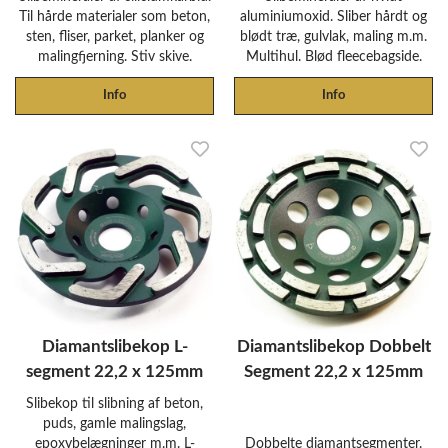
Til hårde materialer som beton,
aluminiumoxid. Sliber hårdt og
sten, fliser, parket, planker og
blødt træ, gulvlak, maling m.m.
malingfjerning. Stiv skive.
Multihul. Blød fleecebagside.
Info
Info
Diamantslibekop L-
Diamantslibekop Dobbelt
segment 22,2 x 125mm
Segment 22,2 x 125mm
Slibekop til slibning af beton,
puds, gamle malingslag,
epoxybelægninger m.m. L-
Dobbelte diamantsegmenter.