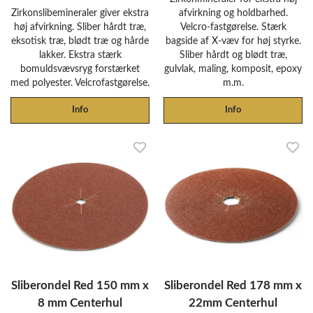
Zirkonslibemineraler giver ekstra
afvirkning og holdbarhed.
høj afvirkning. Sliber hårdt træ,
Velcro-fastgørelse. Stærk
eksotisk træ, blødt træ og hårde
bagside af X-væv for høj styrke.
lakker. Ekstra stærk
Sliber hårdt og blødt træ,
bomuldsvævsryg forstærket
gulvlak, maling, komposit, epoxy
med polyester. Velcrofastgørelse.
m.m.
Info
Info
Sliberondel Red 150 mm x
Sliberondel Red 178 mm x
8 mm Centerhul
22mm Centerhul