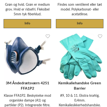
Grøn og hvid. Grøn er medium
Findes som ventileret eller tæt
grov. Hvid er ridsefri. Fleksibel
model. Polykarbonat- eller
5mm tyk fiberklud.
acetatlinse.
Info
Info
3M Åndedrætsværn 4251
Kemikaliehandske Green
FFA1P2
Barrier
Klasse FFA1P2. Beskyttelse mod
#9, 10 & 11. Ekstra kraftig,
organiske dampe (A1) og
0,4mm.
partikler (P2). Integrerede filtre.
Kemikaliesikkerhedshandske.