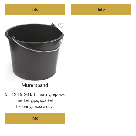
Info
Info
Murerspand
5 l, 12 l & 20 l. Til maling, epoxy,
mørtel, gips, spartel,
fikseringsmasse osv.
Info