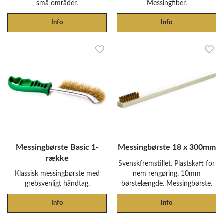
små områder.
Messingfiber.
Info
Info
Messingbørste Basic 1-
Messingbørste 18 x 300mm
række
Svenskfremstillet. Plastskaft for
Klassisk messingbørste med
nem rengøring. 10mm
grebsvenligt håndtag.
børstelængde. Messingbørste.
Info
Info