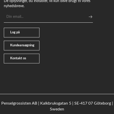
De oplysninger, du indtaster, vil kun blive brugt til vores
nyhedsbreve.
E-
mailadresse
Log på
Kundeansøgning
Kontakt os
Penselgrossisten AB | Kalkbruksgatan 5 | SE-417 07 Göteborg |
Sweden