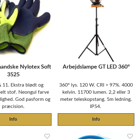
andske Nylotex Soft
Arbejdslampe GT LED 360°
3525
& 11. Ekstra blødt og
360° lys. 120 W. CRI > 97%. 4000
lt stof. Neongul farve
kelvin. 11700 lumen. 2,2 eller 3
nlighed. God pasform og
meter teleskopstang. 5m ledning.
præcision.
IP54.
Info
Info