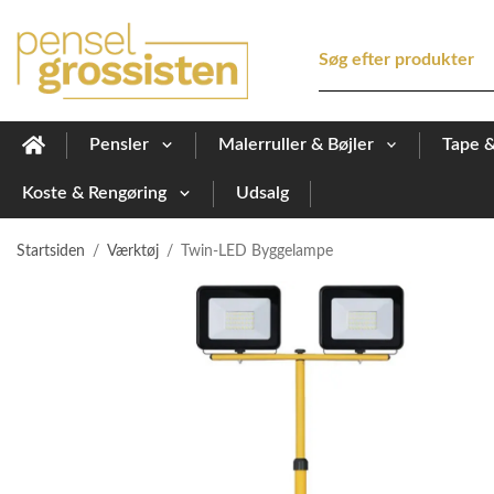
Pensler
Malerruller & Bøjler
Tape 
Koste & Rengøring
Udsalg
Startsiden
/
Værktøj
/
Twin-LED Byggelampe