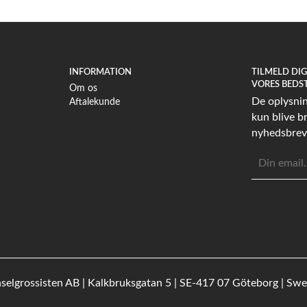
INFORMATION
TILMELD DI
VORES BEDS
Om os
De oplysning
Aftalekunde
kun blive br
nyhedsbrev
E-
mailadress
selgrossisten AB | Kalkbruksgatan 5 | SE-417 07 Göteborg | Sw