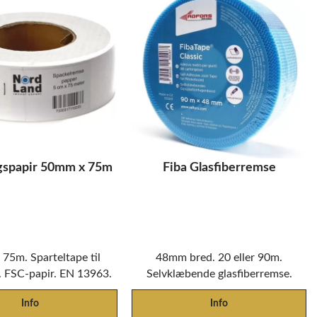
gspapir 50mm x 75m
Fiba Glasfiberremse
75m. Sparteltape til
48mm bred. 20 eller 90m.
. FSC-papir. EN 13963.
Selvklæbende glasfiberremse.
Info
Info