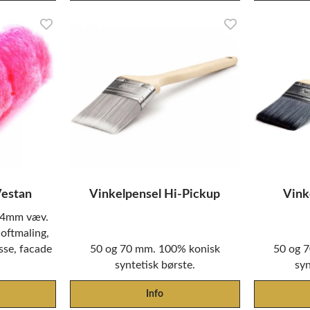
Vestan
Vinkelpensel Hi-Pickup
Vink
 24mm væv.
loftmaling,
sse, facade
50 og 70 mm. 100% konisk
50 og 
syntetisk børste.
syn
Info