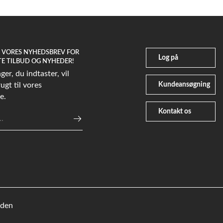
G VORES NYHEDSBREV FOR
Log på
TE TILBUD OG NYHEDER!
er, du indtaster, vil
Kundeansøgning
ugt til vores
e.
Kontakt os
e
eden