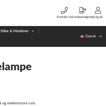
Kontakt os
Kundeansøgning
Log på
Slibe & Maskiner
elampe
å og mellemstore rum.