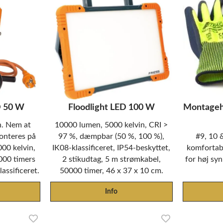
D 50 W
Floodlight LED 100 W
Montageh
n. Nem at
10000 lumen, 5000 kelvin, CRI >
monteres på
97 %, dæmpbar (50 %, 100 %),
#9, 10 
00 kelvin,
IK08-klassificeret, IP54-beskyttet,
komfortabe
000 timers
2 stikudtag, 5 m strømkabel,
for høj sy
lassificeret.
50000 timer, 46 x 37 x 10 cm.
Info