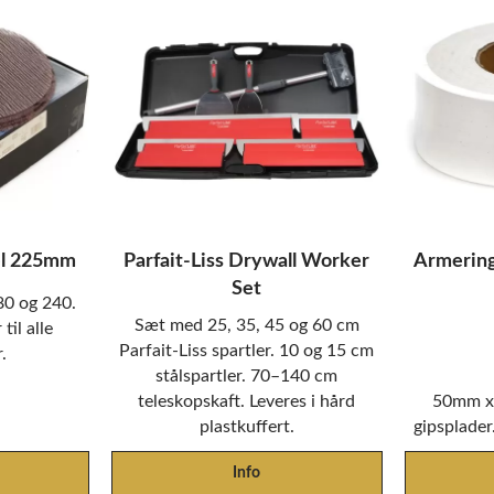
el 225mm
Parfait-Liss Drywall Worker
Armerin
Set
80 og 240.
Sæt med 25, 35, 45 og 60 cm
til alle
Parfait-Liss spartler. 10 og 15 cm
.
stålspartler. 70–140 cm
teleskopskaft. Leveres i hård
50mm x 
plastkuffert.
gipsplader
Info