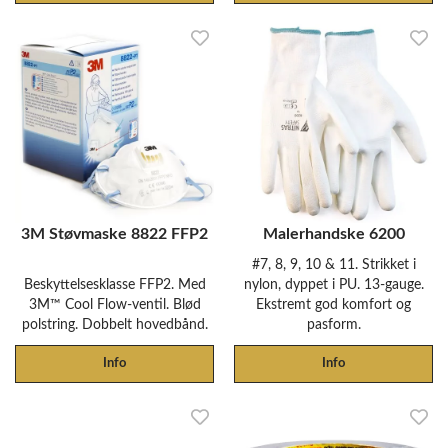
3M Støvmaske 8822 FFP2
Malerhandske 6200
#7, 8, 9, 10 & 11. Strikket i
Beskyttelsesklasse FFP2. Med
nylon, dyppet i PU. 13-gauge.
3M™ Cool Flow-ventil. Blød
Ekstremt god komfort og
polstring. Dobbelt hovedbånd.
pasform.
Info
Info