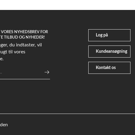
G VORES NYHEDSBREV FOR
Log på
TE TILBUD OG NYHEDER!
er, du indtaster, vil
Kundeansøgning
ugt til vores
e.
Kontakt os
e
eden