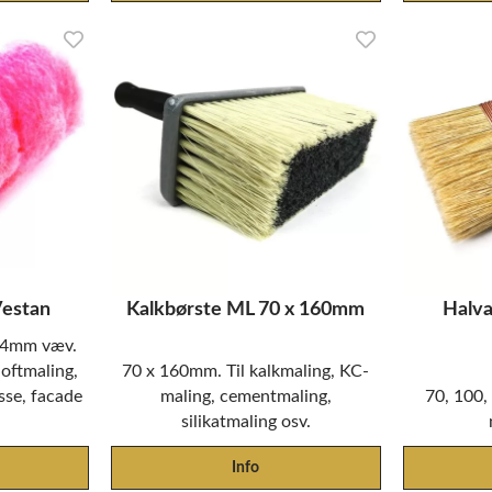
Vestan
Kalkbørste ML 70 x 160mm
Halva
 24mm væv.
loftmaling,
70 x 160mm. Til kalkmaling, KC-
sse, facade
maling, cementmaling,
70, 100
silikatmaling osv.
Info