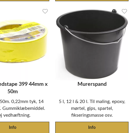
edstape 399 44mm x
Murerspand
50m
50m. 0,22mm tyk, 14
5 l, 12 l & 20 l. Til maling, epoxy,
. Gummiklæbemiddel.
mørtel, gips, spartel,
j vedhæftning.
fikseringsmasse osv.
Info
Info