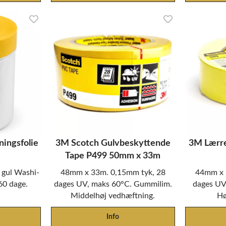
ingsfolie
3M Scotch Gulvbeskyttende
3M Lærr
Tape P499 50mm x 33m
 gul Washi-
48mm x 33m. 0,15mm tyk, 28
44mm x 
 60 dage.
dages UV, maks 60°C. Gummilim.
dages UV
Middelhøj vedhæftning.
Hø
Info