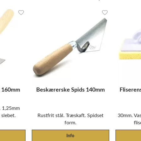
 x 160mm
Beskærerske Spids 140mm
Flisere
d. 1,25mm
 slebet.
Rustfrit stål. Træskaft. Spidset
30mm. Vask
.
form.
fli
Info