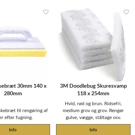
nsebræt 30mm 140 x
3M Doodlebug Skuresvamp
280mm
118 x 254mm
Hvid, rød og brun. Ridsefri,
ebræt til rengøring af
medium grov og grov. Rengør
ser efter fugning.
gulve, vægge, ståltage osv.
Info
Info