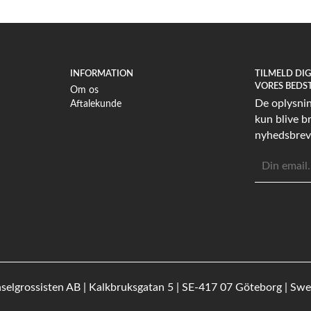
INFORMATION
TILMELD DI
VORES BEDS
Om os
De oplysning
Aftalekunde
kun blive br
nyhedsbrev
E-
mailadress
selgrossisten AB | Kalkbruksgatan 5 | SE-417 07 Göteborg | Sw