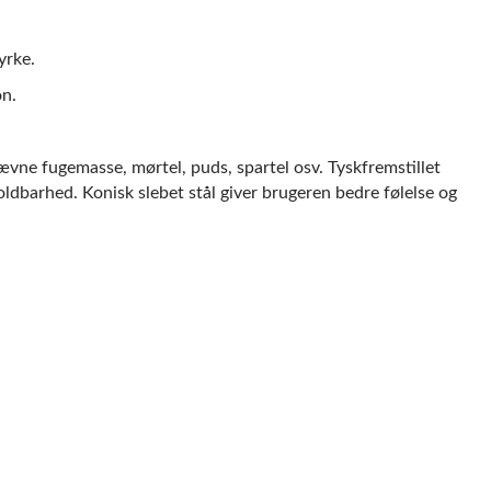
yrke.
on.
ævne fugemasse, mørtel, puds, spartel osv. Tyskfremstillet
dbarhed. Konisk slebet stål giver brugeren bedre følelse og