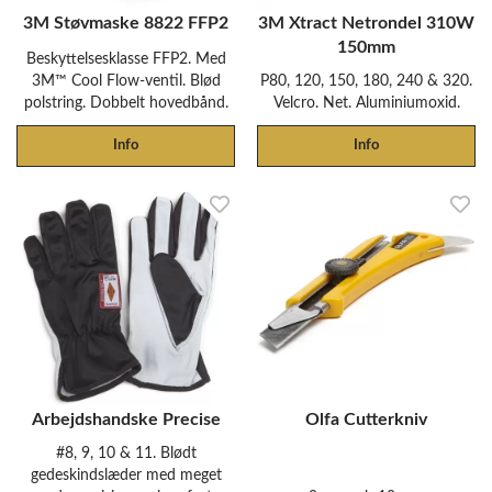
3M Støvmaske 8822 FFP2
3M Xtract Netrondel 310W
150mm
Beskyttelsesklasse FFP2. Med
3M™ Cool Flow-ventil. Blød
P80, 120, 150, 180, 240 & 320.
polstring. Dobbelt hovedbånd.
Velcro. Net. Aluminiumoxid.
Info
Info
Arbejdshandske Precise
Olfa Cutterkniv
#8, 9, 10 & 11. Blødt
gedeskindslæder med meget