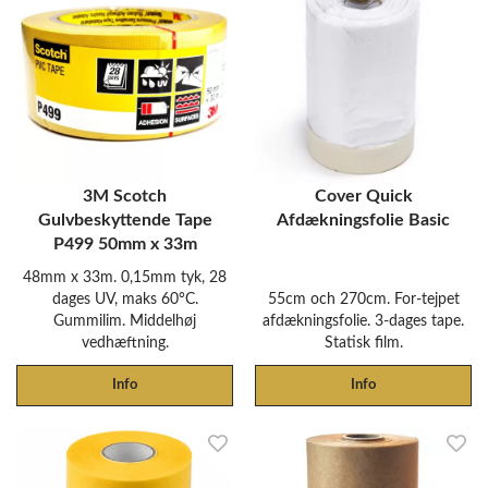
3M Scotch
Cover Quick
Gulvbeskyttende Tape
Afdækningsfolie Basic
P499 50mm x 33m
48mm x 33m. 0,15mm tyk, 28
dages UV, maks 60°C.
55cm och 270cm. For-tejpet
Gummilim. Middelhøj
afdækningsfolie. 3-dages tape.
vedhæftning.
Statisk film.
Info
Info