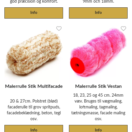
god præcision og komfort.
9mm och 18mm.
Info
Info
Malerrulle Stik Multifacade
Malerrulle Stik Vestan
18, 23, 25 og 45 cm. 24mm
20 & 27cm. Polstret (blød)
væv. Bruges til vægmaling,
facaderulle til grov spritpuds,
loftmaling, tagmaling,
facadebeklædning, beton, tegl
tætningsmasse, facade maling
osv.
osv.
Info
Info