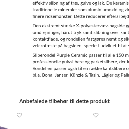
effektiv slibning af træ, gulve og lak. De kerami
traditionelle mineraler som aluminiumoxid og zi
finere ridsemønster. Dette reducerer efterarbejd
Den ekstremt stærke X-polyestervæv-bagside gør
omdrejninger, hårdt tryk samt slibning over kan
kontaktflade, og rondellen fastgøres nemt og si
velcrofæste på bagsiden, specielt udviklet til at 
Sliberondel Purple Ceramic passer til alle 150 
professionelle gulvslibere og parketslibere, der k
Rondellen passer også til en række kantslibere 
bl.a. Bona, Janser, Künzle & Tasin, Lägler og Pal
Anbefalede tilbehør til dette produkt