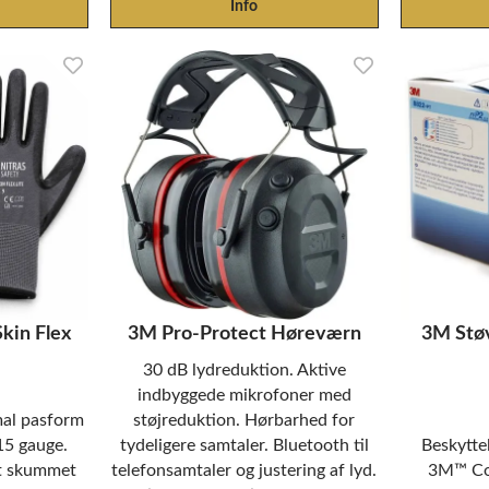
Info
kin Flex
3M Pro-Protect Høreværn
3M Stø
30 dB lydreduktion. Aktive
indbyggede mikrofoner med
mal pasform
støjreduktion. Hørbarhed for
 15 gauge.
tydeligere samtaler. Bluetooth til
Beskytte
t skummet
telefonsamtaler og justering af lyd.
3M™ Coo