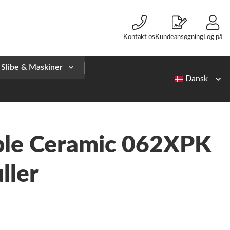
Kontakt os
Kundeansøgning
Log på
Slibe & Maskiner
rple Ceramic 062XPK
ller