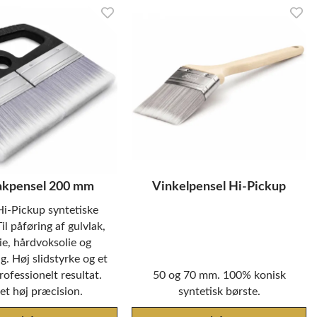
akpensel 200 mm
Vinkelpensel Hi-Pickup
i-Pickup syntetiske
Til påføring af gulvlak,
ie, hårdvoksolie og
g. Høj slidstyrke og et
rofessionelt resultat.
50 og 70 mm. 100% konisk
t høj præcision.
syntetisk børste.