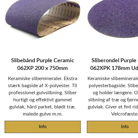
Slibebånd Purple Ceramic
Sliberondel Purple
062XP 200 x 750mm
062XPK 178mm Ude
Keramiske slibemineraler. Ekstra
Keramiske slibemineral
stærk bagside af X-polyester. Til
polyesterbagside. Slibe
professionel gulvslibning. Sliber
og holder længere. Op
hurtigt og effektivt gammel
slibning af træ og fjern
gulvlak, hård parket, blødt træ,
gulvlak. Giver et fint r
malede gulve m.m.
Velcrofæste
Info
Info