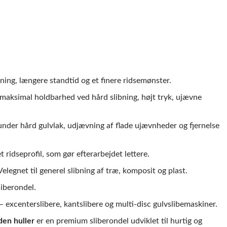
kning, længere standtid og et finere ridsemønster.
 maksimal holdbarhed ved hård slibning, højt tryk, ujævne
erunder hård gulvlak, udjævning af flade ujævnheder og fjernelse
t ridseprofil, som gør efterarbejdet lettere.
 Velegnet til generel slibning af træ, komposit og plast.
liberondel.
 excenterslibere, kantslibere og multi-disc gulvslibemaskiner.
en huller
er en premium sliberondel udviklet til hurtig og