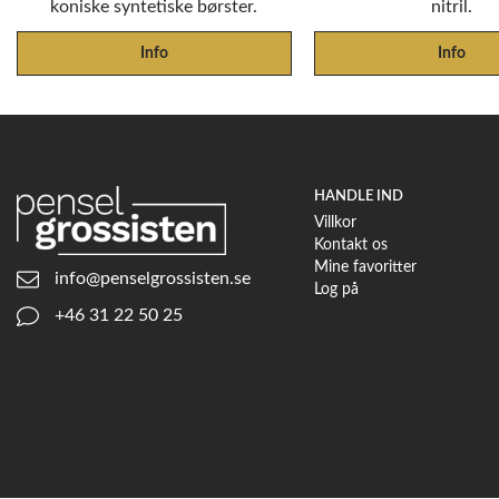
koniske syntetiske børster.
nitril.
Info
Info
HANDLE IND
Villkor
Kontakt os
Mine favoritter
info@penselgrossisten.se
Log på
+46 31 22 50 25