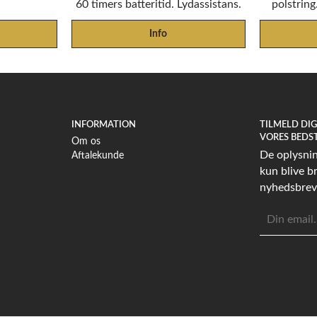
60 timers batteritid. Lydassistans.
polstrin
Info
INFORMATION
TILMELD DI
VORES BEDS
Om os
De oplysning
Aftalekunde
kun blive br
nyhedsbrev
E-
mailadress