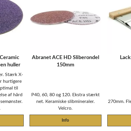
 Ceramic
Abranet ACE HD Sliberondel
Lac
n huller
150mm
er. Stærk X-
r hurtigere
timal til
else af hård
P40, 60, 80 og 120. Ekstra stærkt
idsemønster.
net. Keramiske slibmineraler.
270mm. Flek
.
Velcro.
Info