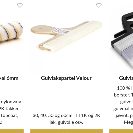
oyal 6mm
Gulvlakspartel Velour
Gulvl
100 % H
børster. 
 nylonvæv.
gulvol
2K-lakker,
gulvmalin
 topcoat,
30, 40, 50 og 60cm. Til 1K og 2K
jævnt, p
v.
lak, gulvolie osv.
Mege