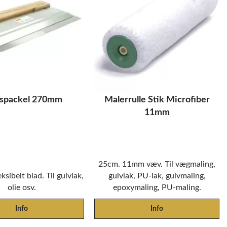
kspackel 270mm
Malerrulle Stik Microfiber
11mm
25cm. 11mm væv. Til vægmaling,
sibelt blad. Til gulvlak,
gulvlak, PU-lak, gulvmaling,
olie osv.
epoxymaling, PU-maling.
Info
Info