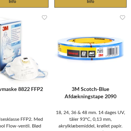
Info
Info
vmaske 8822 FFP2
3M Scotch-Blue
Afdækningstape 2090
18, 24, 36 & 48 mm. 14 dages UV,
lsesklasse FFP2. Med
tåler 93°C, 0,13 mm,
l Flow-ventil. Blød
akrylklæbemiddel, krøllet papir.