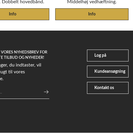
g. Dobbelt hovedbånd.
Middelhøj vedhæftning.
Info
Info
G VORES NYHEDSBREV FOR
Log på
TE TILBUD OG NYHEDER!
er, du indtaster, vil
Kundeansøgning
ugt til vores
e.
Kontakt os
e