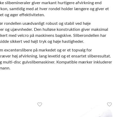
ske slibemineraler giver markant hurtigere afvirkning end
rkon, samtidig med at hver rondel holder længere og giver et
et og øger effektiviteten.
 rondellen usædvanligt robust og stabil ved høje
ter og ujævnheder. Den hulløse konstruktion giver maksimal
kkert med velcro på maskinens bagskive. Sliberondellen har
sidde sikkert ved højt tryk og høje hastigheder.
mm excenterslibere på markedet og er et topvalg for
ræver høj afvirkning, lang levetid og et ensartet sliberesultat.
og multi-disc gulvslibemaskiner. Kompatible mærker inkluderer
lmann.