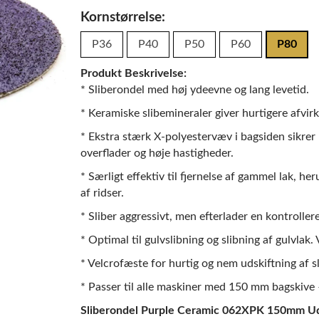
Kornstørrelse:
P36
P40
P50
P60
P80
Produkt Beskrivelse:
* Sliberondel med høj ydeevne og lang levetid.
* Keramiske slibemineraler giver hurtigere afvir
* Ekstra stærk X-polyestervæv i bagsiden sikrer
overflader og høje hastigheder.
* Særligt effektiv til fjernelse af gammel lak, h
af ridser.
* Sliber aggressivt, men efterlader en kontrollere
* Optimal til gulvslibning og slibning af gulvlak.
* Velcrofæste for hurtig og nem udskiftning af s
* Passer til alle maskiner med 150 mm bagskive –
Sliberondel Purple Ceramic 062XPK 150mm Ud