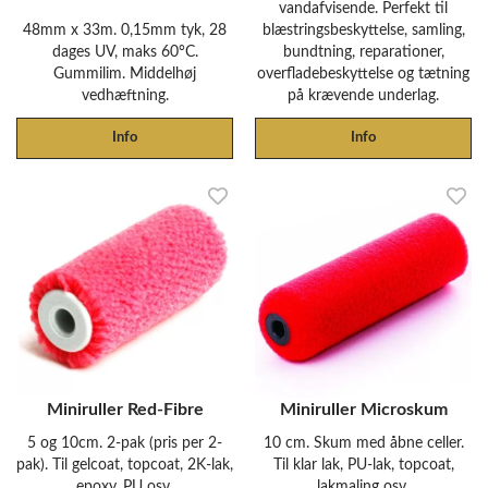
vandafvisende. Perfekt til
48mm x 33m. 0,15mm tyk, 28
blæstringsbeskyttelse, samling,
dages UV, maks 60°C.
bundtning, reparationer,
Gummilim. Middelhøj
overfladebeskyttelse og tætning
vedhæftning.
på krævende underlag.
Info
Info
Miniruller Red-Fibre
Miniruller Microskum
5 og 10cm. 2-pak (pris per 2-
10 cm. Skum med åbne celler.
pak). Til gelcoat, topcoat, 2K-lak,
Til klar lak, PU-lak, topcoat,
epoxy, PU osv.
lakmaling osv.