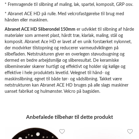
* Fremragende til slibning af maling, lak, spartel, komposit, GRP osv.
* Abranet ACE HD på rulle. Med velcrofastgørelse til brug med
hånden eller maskinen.
Abranet ACE HD Sliberondel
150mm
er udviklet til slibning af hårde
materialer som armeret plast, hårdt træ, klarlak, maling, stål og
komposit. Abranet Ace HD er lavet af en unik forstærket nylonnet,
der modvirker tilstopning og reducerer varmeudviklingen på
slibefladen. Netstrukturen giver en overlegen støvudsugning og
dermed en bedre arbejdsmiljø og sliberesultat. De keramiske
slibemineraler skærer hurtigt og effektivt og holder sig kølige og
effektive i hele produktets levetid. Velegnet til hånd- og
maskinslibning, egnet til både tør- og vådslibning. Takket være
netstrukturen kan Abranet ACE HD bruges på alle slags maskiner
uanset fabrikat og hulmønster. Velcro på bagsiden.
Anbefalede tilbehør til dette produkt