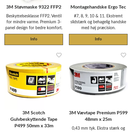
3M Støvmaske 9322 FFP2
Montagehandske Ergo Tec
Beskyttelsesklasse FFP2. Ventil
#7, 8, 9, 10 & 11. Ekstremt
for mindre varme. Premium 3-
slidstærk og behagelig handske
panel design for bedre komfort.
med høj præcision.
Info
Info
3M Scotch
3M Vævtape Premium P599
Gulvbeskyttende Tape
48mm x 25m
P499 50mm x 33m
0,43 mm tyk. Ekstra stærk og