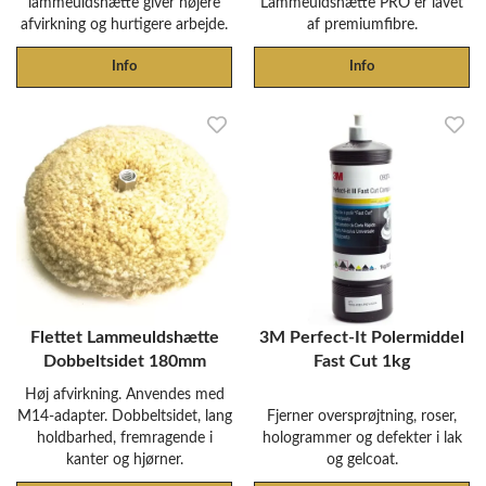
lammeuldshætte giver højere
Lammeuldshætte PRO er lavet
afvirkning og hurtigere arbejde.
af premiumfibre.
Info
Info
Flettet Lammeuldshætte
3M Perfect-It Polermiddel
Dobbeltsidet 180mm
Fast Cut 1kg
Høj afvirkning. Anvendes med
M14-adapter. Dobbeltsidet, lang
Fjerner oversprøjtning, roser,
holdbarhed, fremragende i
hologrammer og defekter i lak
kanter og hjørner.
og gelcoat.