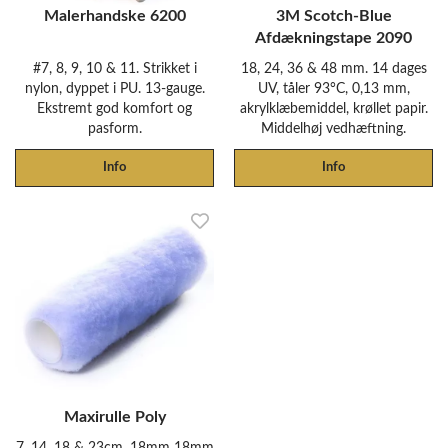
Malerhandske 6200
3M Scotch-Blue
Afdækningstape 2090
#7, 8, 9, 10 & 11. Strikket i
18, 24, 36 & 48 mm. 14 dages
nylon, dyppet i PU. 13-gauge.
UV, tåler 93°C, 0,13 mm,
Ekstremt god komfort og
akrylklæbemiddel, krøllet papir.
pasform.
Middelhøj vedhæftning.
Info
Info
Maxirulle Poly
7, 14, 18 & 23cm. 18mm 18mm