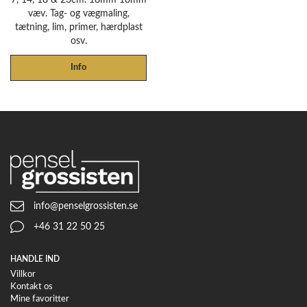
væv. Tag- og vægmaling,
tætning, lim, primer, hærdplast
osv.
Info
info@penselgrossisten.se
+46 31 22 50 25
HANDLE IND
Villkor
Kontakt os
Mine favoritter