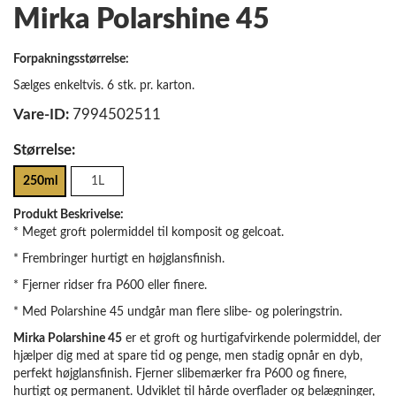
Mirka Polarshine 45
Forpakningsstørrelse:
Sælges enkeltvis. 6 stk. pr. karton.
Vare-ID:
7994502511
Størrelse:
250ml
1L
Produkt Beskrivelse:
* Meget groft polermiddel til komposit og gelcoat.
* Frembringer hurtigt en højglansfinish.
* Fjerner ridser fra P600 eller finere.
* Med Polarshine 45 undgår man flere slibe- og poleringstrin.
Mirka Polarshine 45
er et groft og hurtigafvirkende polermiddel, der
hjælper dig med at spare tid og penge, men stadig opnår en dyb,
perfekt højglansfinish. Fjerner slibemærker fra P600 og finere,
hurtigt og permanent. Udviklet til hårde overflader og belægninger,