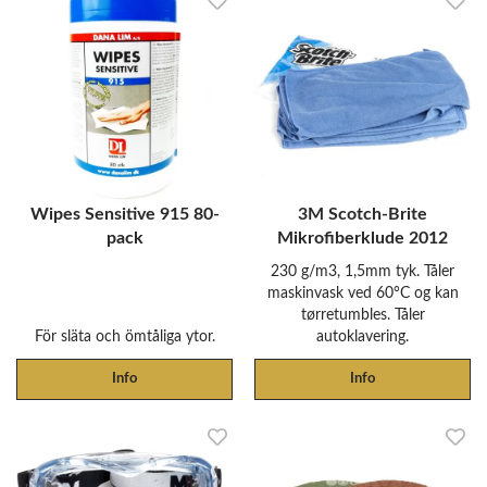
Wipes Sensitive 915 80-
3M Scotch-Brite
pack
Mikrofiberklude 2012
230 g/m3, 1,5mm tyk. Tåler
maskinvask ved 60°C og kan
tørretumbles. Tåler
För släta och ömtåliga ytor.
autoklavering.
Info
Info