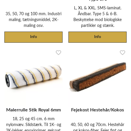
L, XL & XXL. SMS-laminat.
35, 50, 70 og 100 mm. Industri
Åndbar. Type 5 & 6-B.
maling, tætningsmiddel, 2K-
Beskyttelse mod biologiske
maling osv.
partikler og stænk.
Info
Info
Malerrulle Stik Royal 6mm
Fejekost Hestehår/Kokos
18, 25 og 45 cm. 6 mm
nylonvæv. Slidstærk. Til 1K- og
40, 50, 60 og 70cm. Hestehår
2K-lakker, epoxiprimer, gelcoat,
og kokos-fiber. Fejer fint og