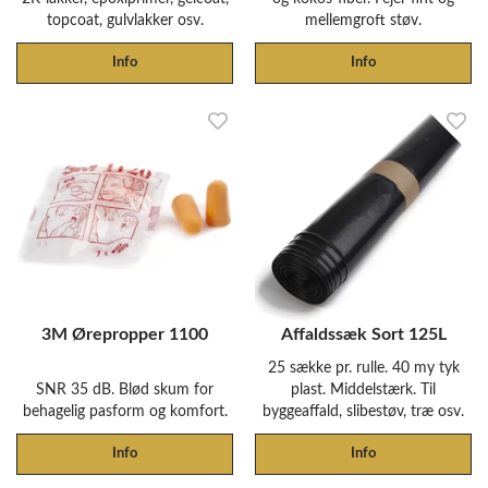
topcoat, gulvlakker osv.
mellemgroft støv.
Info
Info
3M Ørepropper 1100
Affaldssæk Sort 125L
25 sække pr. rulle. 40 my tyk
SNR 35 dB. Blød skum for
plast. Middelstærk. Til
behagelig pasform og komfort.
byggeaffald, slibestøv, træ osv.
Info
Info