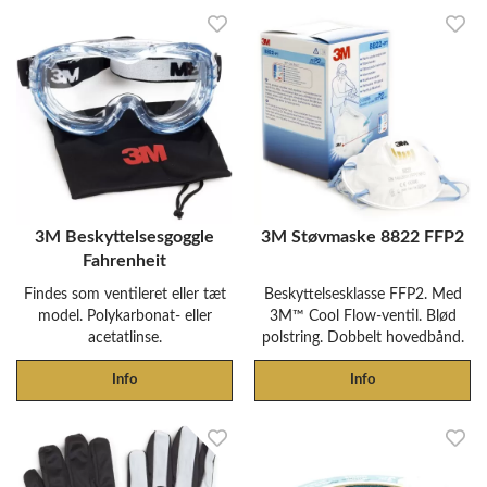
3M Beskyttelsesgoggle
3M Støvmaske 8822 FFP2
Fahrenheit
Findes som ventileret eller tæt
Beskyttelsesklasse FFP2. Med
model. Polykarbonat- eller
3M™ Cool Flow-ventil. Blød
acetatlinse.
polstring. Dobbelt hovedbånd.
Info
Info