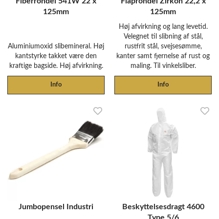
Fiberrondel 541W 22 x
Flaprondel Zirkon 22,2 x
125mm
125mm
Høj afvirkning og lang levetid.
Velegnet til slibning af stål,
Aluminiumoxid slibemineral. Høj
rustfrit stål, svejsesømme,
kantstyrke takket være den
kanter samt fjernelse af rust og
kraftige bagside. Høj afvirkning.
maling. Til vinkelsliber.
Info
Info
Jumbopensel Industri
Beskyttelsesdragt 4600
Type 5/6