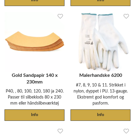
Info
Info
Gold Sandpapir 140 x
Malerhandske 6200
230mm
#7, 8, 9, 10 & 11. Strikket i
P40, , 80, 100, 120, 180 ja 240.
nylon, dyppet i PU. 13-gauge.
Passer til slibeklods 80 x 230
Ekstremt god komfort og
mm eller håndslibeværktøj
pasform.
Info
Info