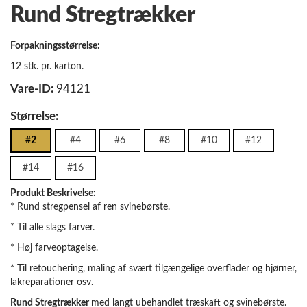
Rund Stregtrækker
Forpakningsstørrelse:
12 stk. pr. karton.
Vare-ID:
94121
Størrelse:
#2
#4
#6
#8
#10
#12
#14
#16
Produkt Beskrivelse:
* Rund stregpensel af ren svinebørste.
* Til alle slags farver.
* Høj farveoptagelse.
* Til retouchering, maling af svært tilgængelige overflader og hjørner,
lakreparationer osv.
Rund Stregtrækker
med langt ubehandlet træskaft og svinebørste.