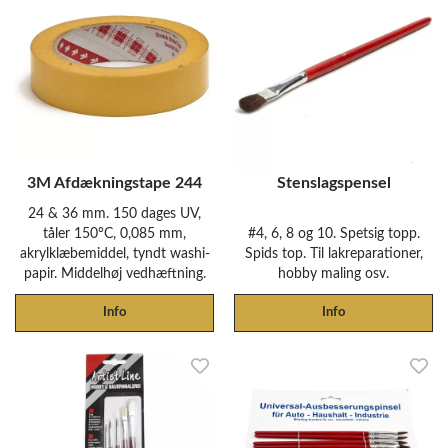
3M Afdækningstape 244
Stenslagspensel
24 & 36 mm. 150 dages UV,
tåler 150°C, 0,085 mm,
#4, 6, 8 og 10. Spetsig topp.
akrylklæbemiddel, tyndt washi-
Spids top. Til lakreparationer,
papir. Middelhøj vedhæftning.
hobby maling osv.
Info
Info