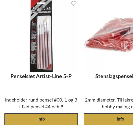
Penselsæt Artist-Line 5-P
Stenslagspensel
Indeholder rund pensel #00, 1 og 3
2mm diameter. Til lakre
+ flad pensel #4 och 8.
hobby maling o
Info
Info