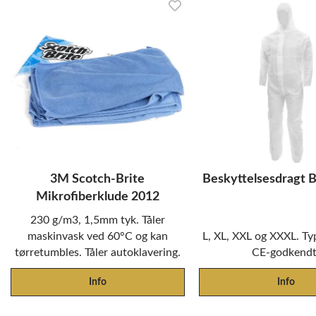
3M Scotch-Brite
Beskyttelsesdragt B
Mikrofiberklude 2012
230 g/m3, 1,5mm tyk. Tåler
maskinvask ved 60°C og kan
L, XL, XXL og XXXL. Typ
tørretumbles. Tåler autoklavering.
CE-godkendt
Info
Info