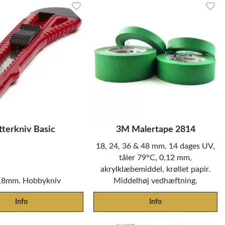
tterkniv Basic
3M Malertape 2814
18, 24, 36 & 48 mm. 14 dages UV,
tåler 79°C, 0,12 mm,
akrylklæbemiddel, krøllet papir.
18mm. Hobbykniv
Middelhøj vedhæftning.
Info
Info