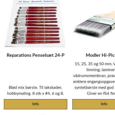
Reparations Penselsæt 24-P
Modler Hi-Pi
15, 25, 35 og 50 mm. V
limning, laminer
vådrumsmembran, prøv
enklere engangsopgaver
Blød mix børste. Til lakskader,
syntetbørste med god 
hobbymaling. 8 stk x #4, 6 og 8.
Giver en flot fin
Info
Info