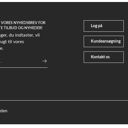
G VORES NYHEDSBREV FOR
Log på
TE TILBUD OG NYHEDER!
er, du indtaster, vil
Kundeansøgning
ugt til vores
e.
Kontakt os
e
eden