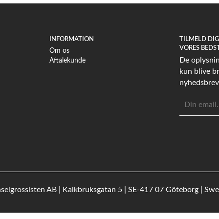
INFORMATION
TILMELD DI
VORES BEDS
Om os
De oplysning
Aftalekunde
kun blive br
nyhedsbrev
E-
mailadress
selgrossisten AB | Kalkbruksgatan 5 | SE-417 07 Göteborg | Sw