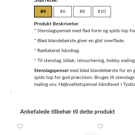
Størrelse:
#4
#6
#8
#10
Produkt Beskrivelse:
* Stenslagspensel med flad form og spids top fo
* Blød blandebørste giver en glat overflade.
* Rødlakeret håndtag.
* Til stenslag, billak, retouchering, hobby maling
Stenslagspensel
med blød blandebørste for en g
spids top for god præcision. Bruges til stenslags
maling osv. Højkvalitetspensel håndlavet i Tyskl
Anbefalede tilbehør til dette produkt