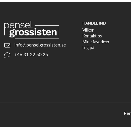
HANDLE IND
Villkor
Kontakt os
Mine favoritter
info@penselgrossisten.se
Log på
+46 31 22 50 25
Pen