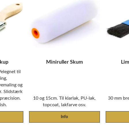
ckup
Miniruller Skum
Li
elegnet til
ing,
emaling og
. Slidstærk
præcision.
10 og 15cm. Til klarlak, PU-lak,
30 mm bred
ish.
topcoat, lakfarve osv.
Info