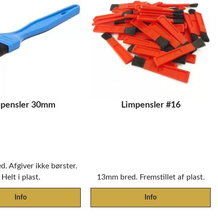
mpensler 30mm
Limpensler #16
. Afgiver ikke børster.
Helt i plast.
13mm bred. Fremstillet af plast.
Info
Info