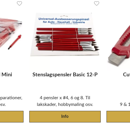
 Mini
Stenslagspensler Basic 12-P
Cu
parationer,
4 pensler x #4, 6 og 8. Til
sv.
lakskader, hobbymaling osv.
9 & 
Info