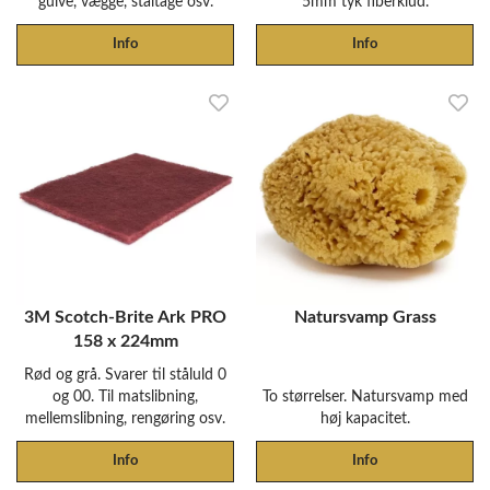
gulve, vægge, ståltage osv.
5mm tyk fiberklud.
Info
Info
3M Scotch-Brite Ark PRO
Natursvamp Grass
158 x 224mm
Rød og grå. Svarer til ståluld 0
og 00. Til matslibning,
To størrelser. Natursvamp med
mellemslibning, rengøring osv.
høj kapacitet.
Info
Info