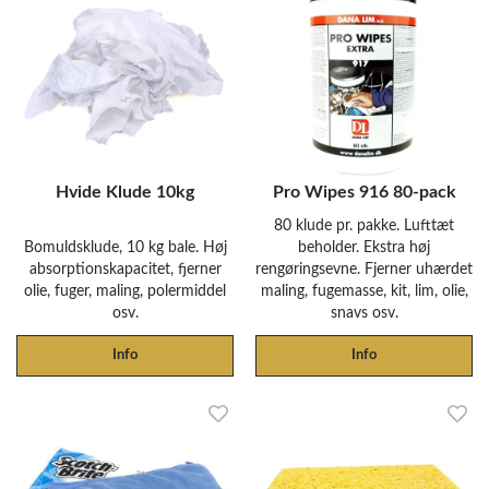
Hvide Klude 10kg
Pro Wipes 916 80-pack
80 klude pr. pakke. Lufttæt
Bomuldsklude, 10 kg bale. Høj
beholder. Ekstra høj
absorptionskapacitet, fjerner
rengøringsevne. Fjerner uhærdet
olie, fuger, maling, polermiddel
maling, fugemasse, kit, lim, olie,
osv.
snavs osv.
Info
Info