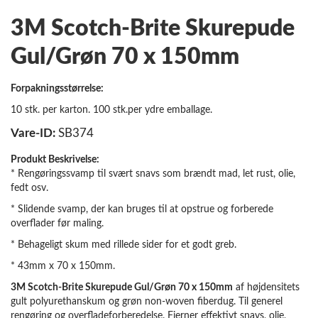
3M Scotch-Brite Skurepude
Gul/Grøn 70 x 150mm
Forpakningsstørrelse:
10 stk. per karton. 100 stk.per ydre emballage.
Vare-ID:
SB374
Produkt Beskrivelse:
* Rengøringssvamp til svært snavs som brændt mad, let rust, olie,
fedt osv.
* Slidende svamp, der kan bruges til at opstrue og forberede
overflader før maling.
* Behageligt skum med rillede sider for et godt greb.
* 43mm x 70 x 150mm.
3M Scotch-Brite Skurepude Gul/Grøn 70 x 150mm
af højdensitets
gult polyurethanskum og grøn non-woven fiberdug. Til generel
rengøring og overfladeforberedelse. Fjerner effektivt snavs, olie,