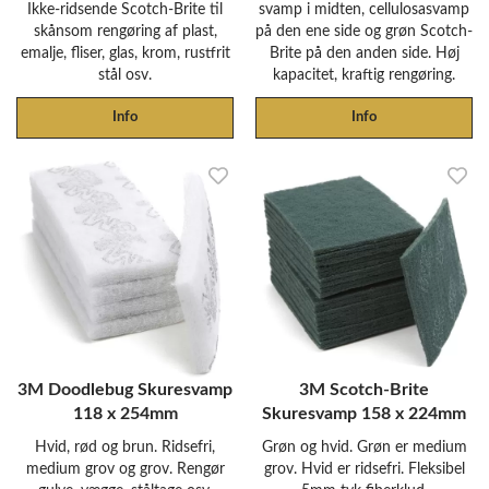
Ikke-ridsende Scotch-Brite til
svamp i midten, cellulosasvamp
skånsom rengøring af plast,
på den ene side og grøn Scotch-
emalje, fliser, glas, krom, rustfrit
Brite på den anden side. Høj
stål osv.
kapacitet, kraftig rengøring.
Info
Info
3M Doodlebug Skuresvamp
3M Scotch-Brite
118 x 254mm
Skuresvamp 158 x 224mm
Hvid, rød og brun. Ridsefri,
Grøn og hvid. Grøn er medium
medium grov og grov. Rengør
grov. Hvid er ridsefri. Fleksibel