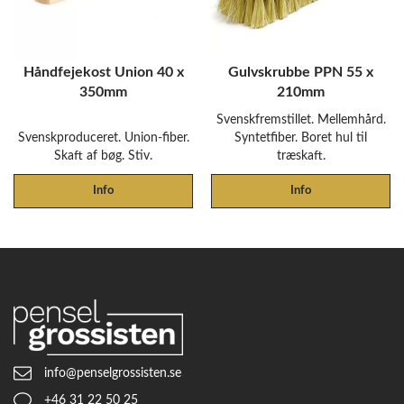
Håndfejekost Union 40 x
Gulvskrubbe PPN 55 x
350mm
210mm
Svenskfremstillet. Mellemhård.
Svenskproduceret. Union-fiber.
Syntetfiber. Boret hul til
Skaft af bøg. Stiv.
træskaft.
Info
Info
info@penselgrossisten.se
+46 31 22 50 25