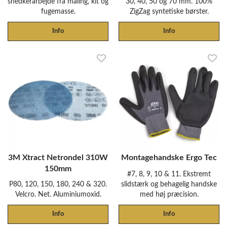
snedkerarbejde fra maling, kit og
30, 40, 50 og 70 mm. 100%
fugemasse.
ZigZag syntetiske børster.
Info
Info
3M Xtract Netrondel 310W
Montagehandske Ergo Tec
150mm
#7, 8, 9, 10 & 11. Ekstremt
P80, 120, 150, 180, 240 & 320.
slidstærk og behagelig handske
Velcro. Net. Aluminiumoxid.
med høj præcision.
Info
Info