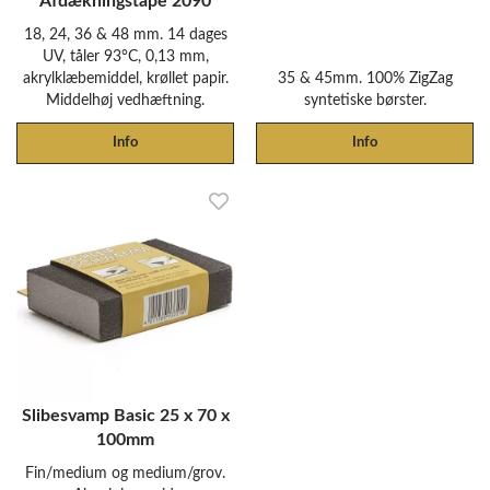
Afdækningstape 2090
18, 24, 36 & 48 mm. 14 dages
UV, tåler 93°C, 0,13 mm,
akrylklæbemiddel, krøllet papir.
35 & 45mm. 100% ZigZag
Middelhøj vedhæftning.
syntetiske børster.
Info
Info
Slibesvamp Basic 25 x 70 x
100mm
Fin/medium og medium/grov.