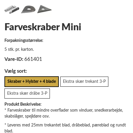
Farveskraber Mini
Forpakningsstørrelse:
5 stk. pr. karton.
Vare-ID:
661401
Vælg sort:
Skraber + Hylster + 4 blade
Ekstra skær trekant 3-P
Ekstra skær dråbe 3-P
Produkt Beskrivelse:
* Farveskraber til mindre overflader som vinduer, snedkerarbejde,
skabslåger, spejldøre osv.
* Leveres med 25mm trekantet blad, dråbeblad, pæreblad og rundt
blad.