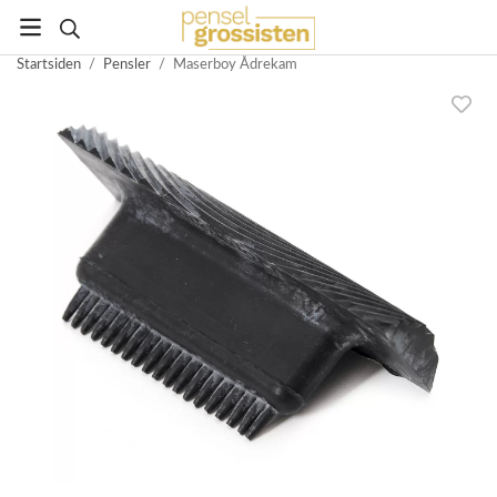
Startsiden
/
Pensler
/
Maserboy Ådrekam