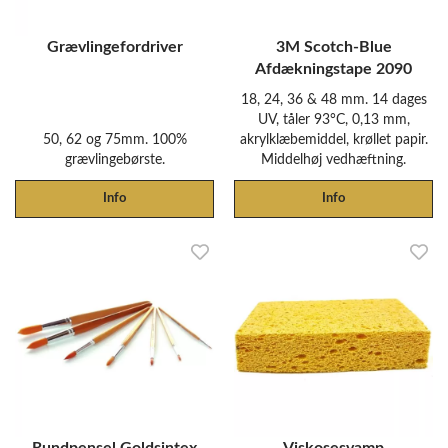
Grævlingefordriver
3M Scotch-Blue
Afdækningstape 2090
18, 24, 36 & 48 mm. 14 dages
UV, tåler 93°C, 0,13 mm,
50, 62 og 75mm. 100%
akrylklæbemiddel, krøllet papir.
grævlingebørste.
Middelhøj vedhæftning.
Info
Info