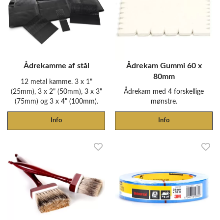
Ådrekamme af stål
Ådrekam Gummi 60 x
80mm
12 metal kamme. 3 x 1"
(25mm), 3 x 2" (50mm), 3 x 3"
Ådrekam med 4 forskellige
(75mm) og 3 x 4" (100mm).
mønstre.
Info
Info