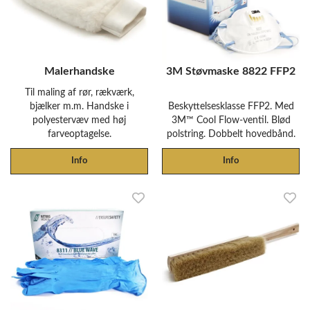
Malerhandske
3M Støvmaske 8822 FFP2
Til maling af rør, rækværk,
bjælker m.m. Handske i
Beskyttelsesklasse FFP2. Med
polyestervæv med høj
3M™ Cool Flow-ventil. Blød
farveoptagelse.
polstring. Dobbelt hovedbånd.
Info
Info