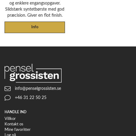
og enklere engangsopgaver.
Slidstærk syntetbørste med god
præcision. Giver en flot finish.
Info
info@penselgrossisten.se
+46 31 22 50 25
HANDLE IND
Villkor
Kontakt os
Mine favoritter
Log på