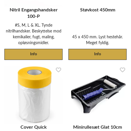
Nitril Engangshandsker
Støvkost 450mm
100-P
#S, M, L & XL. Tynde
nitrilhandsker. Beskyttelse mod
kemikalier, fugt, maling,
45 x 450 mm. Lyst hestehår.
opløsningsmidler.
Meget fyldig.
Info
Info
Cover Quick
Minirullesæt Glat 10cm