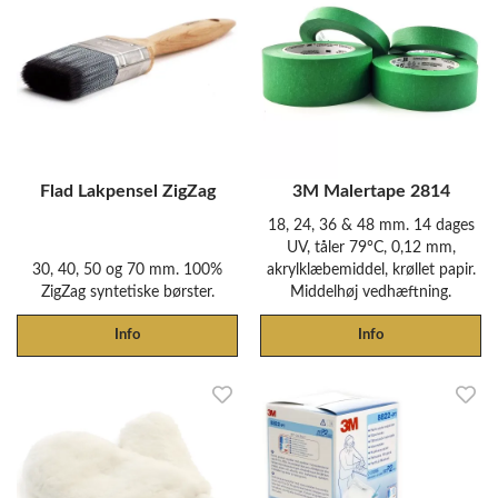
Flad Lakpensel ZigZag
3M Malertape 2814
18, 24, 36 & 48 mm. 14 dages
UV, tåler 79°C, 0,12 mm,
30, 40, 50 og 70 mm. 100%
akrylklæbemiddel, krøllet papir.
ZigZag syntetiske børster.
Middelhøj vedhæftning.
Info
Info