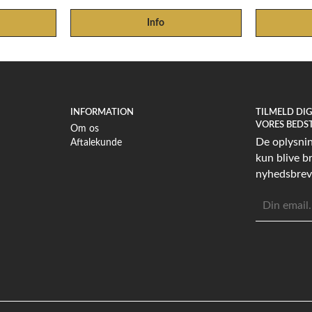
Info
INFORMATION
TILMELD DI
VORES BEDS
Om os
De oplysning
Aftalekunde
kun blive br
nyhedsbrev
E-
mailadress