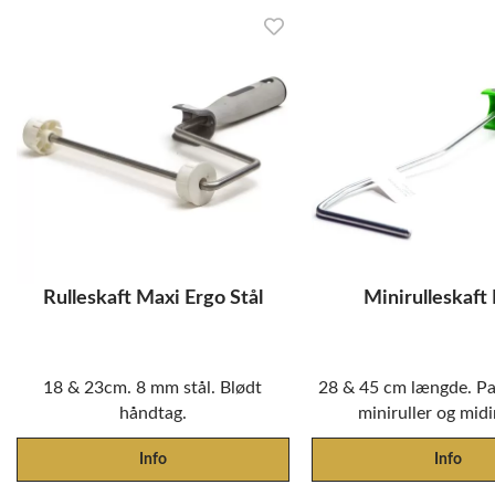
Rulleskaft Maxi Ergo Stål
Minirulleskaft
18 & 23cm. 8 mm stål. Blødt
28 & 45 cm længde. Pass
håndtag.
miniruller og midir
Info
Info