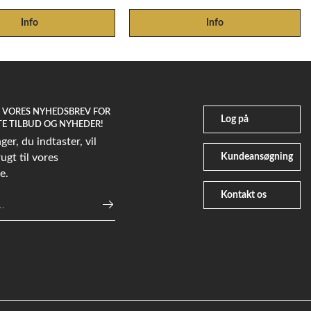
Info
Info
G VORES NYHEDSBREV FOR
Log på
TE TILBUD OG NYHEDER!
er, du indtaster, vil
Kundeansøgning
ugt til vores
e.
Kontakt os
e