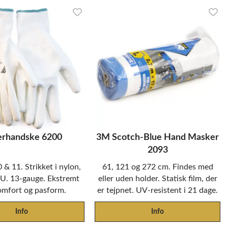
erhandske 6200
3M Scotch-Blue Hand Masker
2093
0 & 11. Strikket i nylon,
61, 121 og 272 cm. Findes med
PU. 13-gauge. Ekstremt
eller uden holder. Statisk film, der
omfort og pasform.
er tejpnet. UV-resistent i 21 dage.
Info
Info