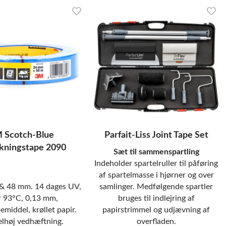
 Scotch-Blue
Parfait-Liss Joint Tape Set
kningstape 2090
Sæt til sammenspartling
Indeholder spartelruller til påføring
af spartelmasse i hjørner og over
 & 48 mm. 14 dages UV,
samlinger. Medfølgende spartler
r 93°C, 0,13 mm,
bruges til indlejring af
emiddel, krøllet papir.
papirstrimmel og udjævning af
lhøj vedhæftning.
overfladen.