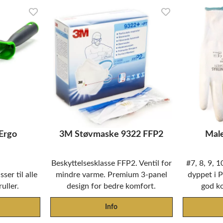
 Ergo
3M Støvmaske 9322 FFP2
Mal
Beskyttelsesklasse FFP2. Ventil for
#7, 8, 9, 1
er til alle
mindre varme. Premium 3-panel
dyppet i 
uller.
design for bedre komfort.
god k
Info