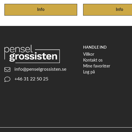
Info
Info
HANDLE IND
Villkor
Kontakt os
Mine favoritter
info@penselgrossisten.se
Log på
+46 31 22 50 25