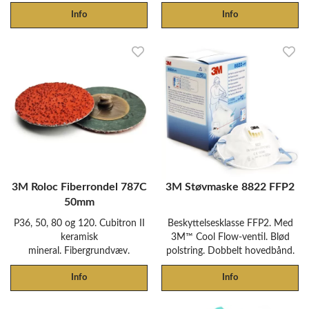
Info
Info
3M Roloc Fiberrondel 787C
3M Støvmaske 8822 FFP2
50mm
P36, 50, 80 og 120. Cubitron II
Beskyttelsesklasse FFP2. Med
keramisk
3M™ Cool Flow-ventil. Blød
mineral. Fibergrundvæv.
polstring. Dobbelt hovedbånd.
Info
Info