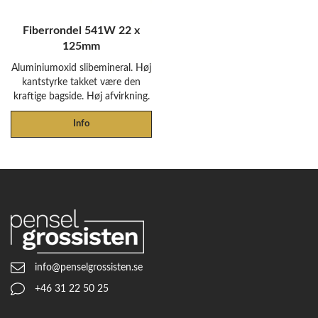
Fiberrondel 541W 22 x
125mm
Aluminiumoxid slibemineral. Høj
kantstyrke takket være den
kraftige bagside. Høj afvirkning.
Info
info@penselgrossisten.se
+46 31 22 50 25