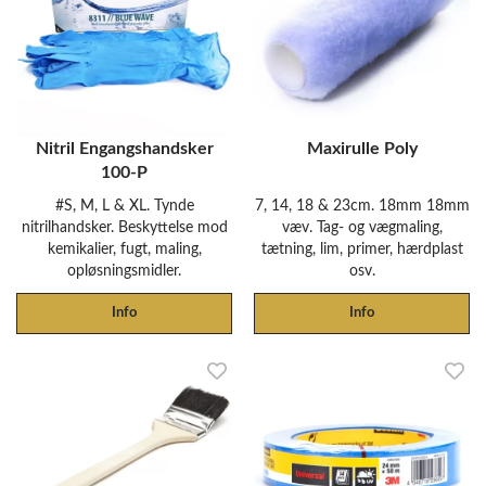
Nitril Engangshandsker
Maxirulle Poly
100-P
#S, M, L & XL. Tynde
7, 14, 18 & 23cm. 18mm 18mm
nitrilhandsker. Beskyttelse mod
væv. Tag- og vægmaling,
kemikalier, fugt, maling,
tætning, lim, primer, hærdplast
opløsningsmidler.
osv.
Info
Info