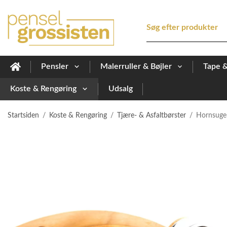
Pensler
Malerruller & Bøjler
Tape 
Koste & Rengøring
Udsalg
Startsiden
/
Koste & Rengøring
/
Tjære- & Asfaltbørster
/
Hornsug