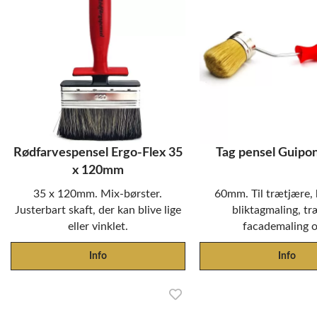
Rødfarvespensel Ergo-Flex 35
Tag pensel Guip
x 120mm
35 x 120mm. Mix-børster.
60mm. Til trætjære,
Justerbart skaft, der kan blive lige
bliktagmaling, tr
eller vinklet.
facademaling o
Info
Info