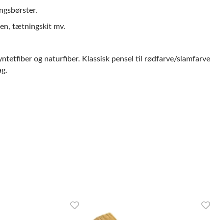
ngsbørster.
men, tætningskit mv.
yntetfiber og naturfiber. Klassisk pensel til rødfarve/slamfarve
ag.