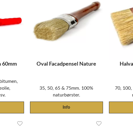
on 60mm
Oval Facadpensel Nature
Halva
 bitumen,
æolie,
35, 50, 65 & 75mm. 100%
70, 100
sv.
naturbørster.
Info