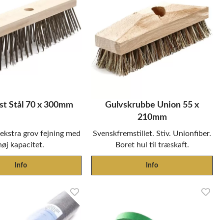
t Stål 70 x 300mm
Gulvskrubbe Union 55 x
210mm
l ekstra grov fejning med
Svenskfremstillet. Stiv. Unionfiber.
høj kapacitet.
Boret hul til træskaft.
Info
Info