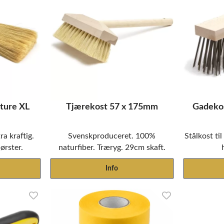
ture XL
Tjærekost 57 x 175mm
Gadekos
a kraftig.
Svenskproduceret. 100%
Stålkost ti
ørster.
naturfiber. Træryg. 29cm skaft.
Info