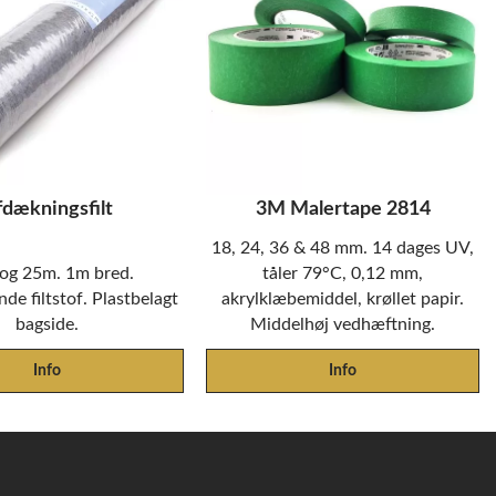
fdækningsfilt
3M Malertape 2814
18, 24, 36 & 48 mm. 14 dages UV,
og 25m. 1m bred.
tåler 79°C, 0,12 mm,
de filtstof. Plastbelagt
akrylklæbemiddel, krøllet papir.
bagside.
Middelhøj vedhæftning.
Info
Info