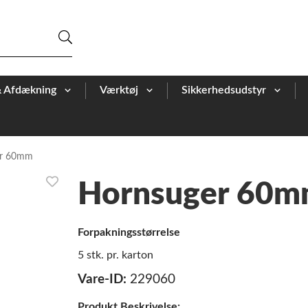
& Afdækning
Værktøj
Sikkerhedsudstyr
er 60mm
Hornsuger 60
Forpakningsstørrelse
5 stk. pr. karton
Vare-ID:
229060
Produkt Beskrivelse: