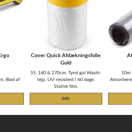
Ergo
Cover Quick Afdækningsfolie
A
Gold
55, 140 & 270cm. Tynd gul Washi-
10m 
. Blad af
tejp. UV-resistent i 60 dage.
Absorberen
Statisk film.
Info