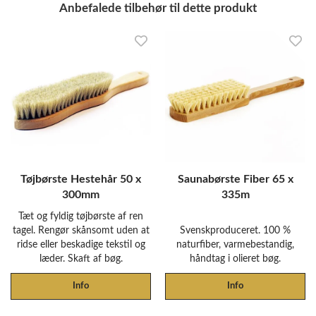
Anbefalede tilbehør til dette produkt
Tøjbørste Hestehår 50 x
Saunabørste Fiber 65 x
300mm
335m
Tæt og fyldig tøjbørste af ren
tagel. Rengør skånsomt uden at
Svenskproduceret. 100 %
ridse eller beskadige tekstil og
naturfiber, varmebestandig,
læder. Skaft af bøg.
håndtag i olieret bøg.
Info
Info