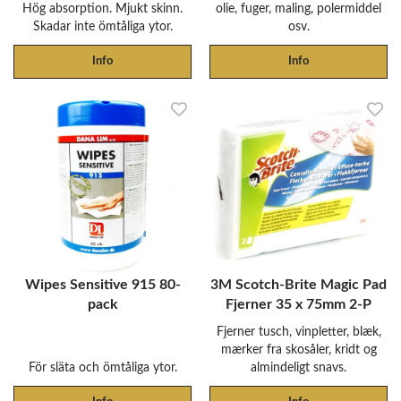
Hög absorption. Mjukt skinn.
olie, fuger, maling, polermiddel
Skadar inte ömtåliga ytor.
osv.
Info
Info
Wipes Sensitive 915 80-
3M Scotch-Brite Magic Pad
pack
Fjerner 35 x 75mm 2-P
Fjerner tusch, vinpletter, blæk,
mærker fra skosåler, kridt og
För släta och ömtåliga ytor.
almindeligt snavs.