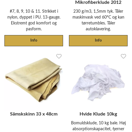
Mikrofiberklude 2012
#7, 8, 9, 10 & 11. Strikket i
230 g/m3, 1,5mm tyk. Tåler
nylon, dyppet i PU. 13-gauge.
maskinvask ved 60°C og kan
Ekstremt god komfort og
tørretumbles. Tåler
pasform.
autoklavering.
Info
Info
Sämskskinn 33 x 48cm
Hvide Klude 10kg
Bomuldsklude, 10 kg bale. Høj
absorptionskapacitet, fjerner